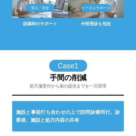
誤薬時のサポート
外部受診も包括
Case1
手間の削減
処方箋受付から薬の提供までを一元管理
施設と事前打ち合わせの上で訪問診療同行。診
察後、施設と処方内容の共有